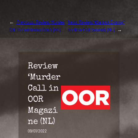
←
Previous:
Review ‘Murder
Next:
Review ‘Warlock Enemy’
Call’ in Luminous Dash (BE)
on New Folk Sounds (NL)
→
Review
‘Murder
Call in
OOR
Magazi
ne (NL)
09/01/2022