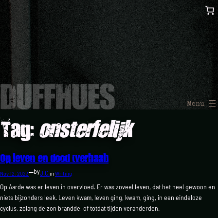
Skip
to
content
Tag:
onsterfelijk
Op leven en dood (verhaal)
—
by
J.C.
Nov 12, 2023
in
Writing
Op Aarde was er leven in overvloed. Er was zoveel leven, dat het heel gewoon en
niets bijzonders leek. Leven kwam, leven ging, kwam, ging, in een eindeloze
cyclus, zolang de zon brandde, of totdat tijden veranderden.